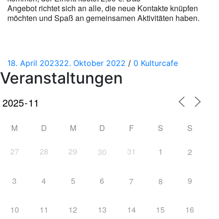
Angebot richtet sich an alle, die neue Kontakte knüpfen
möchten und Spaß an gemeinsamen Aktivitäten haben.
Posted
Categories
18. April 2023
22. Oktober 2022
/
0
Kulturcafe
Veranstaltungen
on
M
D
M
D
F
S
S
27
28
29
31
1
30
2
3
4
5
6
9
7
8
10
11
12
13
14
15
16