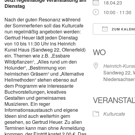
18.04.23
Dienstag
10:00 - 11:30
Nach der guten Resonanz während
der Sommerferien soll das Kulturcafe
ZUM KALEN
nun regelmäßig angeboten werden:
Gertrud Heuer lädt jeden Dienstag
ICS herunterl
Google
von 10 bis 11:30 Uhr ins Heinrich
Kunst Haus (Sandweg 22, Ofenerfeld)
WO
ein. Themen wie z.B. „Essbare
Wildpflanzen“, „Alles rund um den
Heinrich-Kuns
Holunder“, „Bestimmung von
Sandweg 22, W
heimischen Gräsern“ und „Alternative
Niedersachsen
Heilmethoden“ stehen ebenso auf
dem Programm wie interessante
Buchvorstellungen, kreatives
VERANSTA
Gestalten und gemeinsames
Musizieren. Ein reger
Informationsaustausch und eigene
Kulturcafe
Ideen sind auch weiterhin gern
gesehen, so Gertrud Heuer. Zu allen
Terminen kann man ohne Anmeldung
kommen, der Eintritt kostet 2,00 €. Das