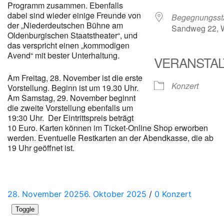
Programm zusammen. Ebenfalls
dabei sind wieder einige Freunde von
Begegnungsstä
der „Niederdeutschen Bühne am
Sandweg 22, W
Oldenburgischen Staatstheater“, und
das verspricht einen „kommodigen
Avend“ mit bester Unterhaltung.
VERANSTA
Am Freitag, 28. November ist die erste
Konzert
Vorstellung. Beginn ist um 19.30 Uhr.
Am Samstag, 29. November beginnt
die zweite Vorstellung ebenfalls um
19:30 Uhr. Der Eintrittspreis beträgt
10 Euro. Karten können im Ticket-Online Shop erworben
werden. Eventuelle Restkarten an der Abendkasse, die ab
19 Uhr geöffnet ist.
Posted
Categories
28. November 2025
6. Oktober 2025
/
0
Konzert
on