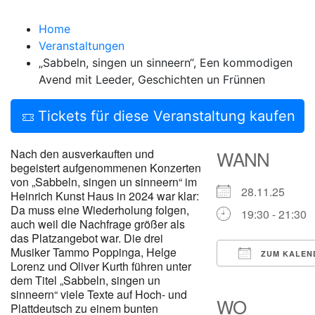
Home
Veranstaltungen
„Sabbeln, singen un sinneern“, Een kommodigen
Avend mit Leeder, Geschichten un Frünnen
Tickets für diese Veranstaltung kaufen
Nach den ausverkauften und
WANN
begeistert aufgenommenen Konzerten
von „Sabbeln, singen un sinneern“ im
28.11.25
Heinrich Kunst Haus in 2024 war klar:
Da muss eine Wiederholung folgen,
19:30 - 21:30
auch weil die Nachfrage größer als
das Platzangebot war. Die drei
Musiker Tammo Poppinga, Helge
ZUM KALEN
Lorenz und Oliver Kurth führen unter
ICS herunterl
Google
dem Titel „Sabbeln, singen un
sinneern“ viele Texte auf Hoch- und
WO
Plattdeutsch zu einem bunten