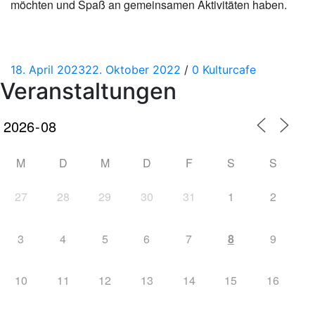
möchten und Spaß an gemeinsamen Aktivitäten haben.
Posted
Categories
18. April 2023
22. Oktober 2022
/
0
Kulturcafe
Veranstaltungen
on
M
D
M
D
F
S
S
27
28
29
30
31
1
2
3
4
5
6
7
8
9
10
11
12
13
14
15
16