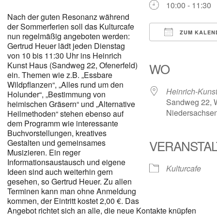
10:00 - 11:30
Nach der guten Resonanz während
der Sommerferien soll das Kulturcafe
ZUM KALEN
nun regelmäßig angeboten werden:
Gertrud Heuer lädt jeden Dienstag
ICS herunterl
Google
von 10 bis 11:30 Uhr ins Heinrich
Kunst Haus (Sandweg 22, Ofenerfeld)
WO
ein. Themen wie z.B. „Essbare
Wildpflanzen“, „Alles rund um den
Heinrich-Kuns
Holunder“, „Bestimmung von
Sandweg 22, W
heimischen Gräsern“ und „Alternative
Niedersachsen
Heilmethoden“ stehen ebenso auf
dem Programm wie interessante
Buchvorstellungen, kreatives
VERANSTA
Gestalten und gemeinsames
Musizieren. Ein reger
Informationsaustausch und eigene
Kulturcafe
Ideen sind auch weiterhin gern
gesehen, so Gertrud Heuer. Zu allen
Terminen kann man ohne Anmeldung
kommen, der Eintritt kostet 2,00 €. Das
Angebot richtet sich an alle, die neue Kontakte knüpfen