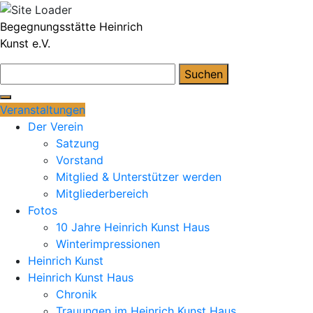
Skip
Begegnungsstätte Heinrich
to
Kunst e.V.
content
Suchen
nach:
Veranstaltungen
Der Verein
Satzung
Vorstand
Mitglied & Unterstützer werden
Mitgliederbereich
Fotos
10 Jahre Heinrich Kunst Haus
Winterimpressionen
Heinrich Kunst
Heinrich Kunst Haus
Chronik
Trauungen im Heinrich Kunst Haus