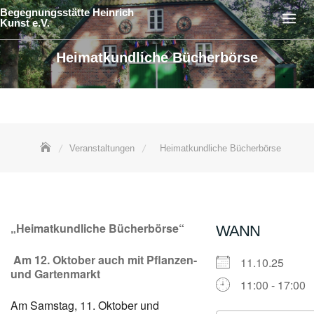
Skip
Begegnungsstätte Heinrich
Kunst e.V.
to
content
Heimatkundliche Bücherbörse
Veranstaltungen
Heimatkundliche Bücherbörse
„Heimatkundliche Bücherbörse“
WANN
Am 12. Oktober auch mit Pflanzen-
11.10.25
und Gartenmarkt
11:00 - 17:00
Am Samstag, 11. Oktober und