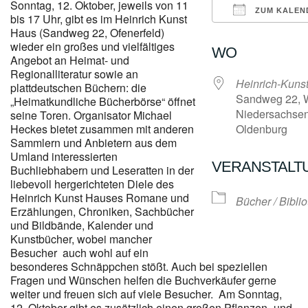
Sonntag, 12. Oktober, jeweils von 11
ZUM KALEN
bis 17 Uhr, gibt es im Heinrich Kunst
Haus (Sandweg 22, Ofenerfeld)
ICS herunterl
wieder ein großes und vielfältiges
WO
Angebot an Heimat- und
Regionalliteratur sowie an
Heinrich-Kuns
plattdeutschen Büchern: die
Sandweg 22, W
„Heimatkundliche Bücherbörse“ öffnet
Niedersachsen
seine Toren. Organisator Michael
Heckes bietet zusammen mit anderen
Oldenburg
Sammlern und Anbietern aus dem
Umland interessierten
VERANSTALT
Buchliebhabern und Leseratten in der
liebevoll hergerichteten Diele des
Heinrich Kunst Hauses Romane und
Bücher / Bibli
Erzählungen, Chroniken, Sachbücher
und Bildbände, Kalender und
Kunstbücher, wobei mancher
Besucher auch wohl auf ein
besonderes Schnäppchen stößt. Auch bei speziellen
Fragen und Wünschen helfen die Buchverkäufer gerne
weiter und freuen sich auf viele Besucher. Am Sonntag,
12. Oktober gibt es zusätzlich einen großen Pflanzen- und