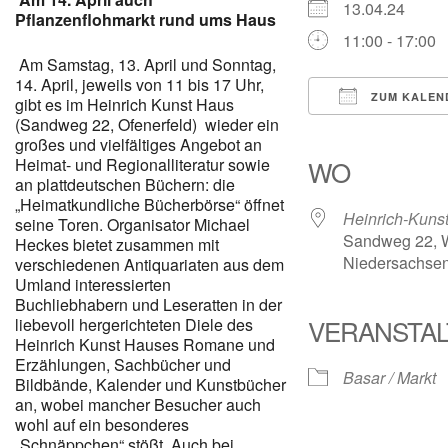
13.04.24
Pflanzenflohmarkt rund ums Haus
11:00 - 17:00
Am Samstag, 13. April und Sonntag,
14. April, jeweils von 11 bis 17 Uhr,
ZUM KALEN
gibt es im Heinrich Kunst Haus
(Sandweg 22, Ofenerfeld) wieder ein
ICS herunterl
Google
großes und vielfältiges Angebot an
Heimat- und Regionalliteratur sowie
WO
an plattdeutschen Büchern: die
„Heimatkundliche Bücherbörse“ öffnet
Heinrich-Kuns
seine Toren. Organisator Michael
Sandweg 22, W
Heckes bietet zusammen mit
Niedersachsen
verschiedenen Antiquariaten aus dem
Umland interessierten
Buchliebhabern und Leseratten in der
VERANSTA
liebevoll hergerichteten Diele des
Heinrich Kunst Hauses Romane und
Erzählungen, Sachbücher und
Basar / Markt
Bildbände, Kalender und Kunstbücher
an, wobei mancher Besucher auch
wohl auf ein besonderes
„Schnäppchen“ stößt. Auch bei