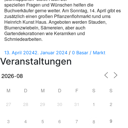
speziellen Fragen und Wünschen helfen die
Buchverkäufer gerne weiter. Am Sonntag, 14. April gibt es
zusätzlich einen großen Pflanzenflohmarkt rund ums
Heinrich Kunst Haus. Angeboten werden Stauden,
Blumenzwiebeln, Sämereien, aber auch
Gartendekorationen wie Keramiken und
Schmiedearbeiten.
Posted
Categories
13. April 2024
2. Januar 2024
/
0
Basar / Markt
Veranstaltungen
on
M
D
M
D
F
S
S
27
28
29
30
31
1
2
9
3
4
5
6
7
8