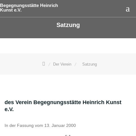
Skip
Begegnungsstätte Heinrich
Kunst e.V.
to
content
Satzung
Der Verein
Satzung
des Verein Begegnungsstätte Heinrich Kunst
e.V.
In der Fassung vom 13. Januar 2000