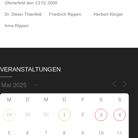
Ofenerfeld den 13.01.2000
Dr. Dieter Thierfeld Friedrich Rippen Herbert Klinger
Irma Rippen
VERANSTALTUNGEN
M
D
M
D
F
S
S
29
30
2
28
1
3
4
5
6
7
8
9
10
11