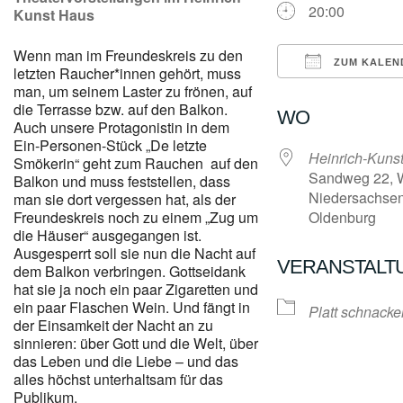
20:00
Kunst Haus
Wenn man im Freundeskreis zu den
ZUM KALEN
letzten Raucher*innen gehört, muss
man, um seinem Laster zu frönen, auf
ICS herunterl
die Terrasse bzw. auf den Balkon.
WO
Auch unsere Protagonistin in dem
Ein-Personen-Stück „De letzte
Heinrich-Kuns
Smökerin“ geht zum Rauchen auf den
Sandweg 22, W
Balkon und muss feststellen, dass
Niedersachsen
man sie dort vergessen hat, als der
Freundeskreis noch zu einem „Zug um
Oldenburg
die Häuser“ ausgegangen ist.
Ausgesperrt soll sie nun die Nacht auf
VERANSTALT
dem Balkon verbringen. Gottseidank
hat sie ja noch ein paar Zigaretten und
ein paar Flaschen Wein. Und fängt in
Platt schnacke
der Einsamkeit der Nacht an zu
sinnieren: über Gott und die Welt, über
das Leben und die Liebe – und das
alles höchst unterhaltsam für das
Publikum.