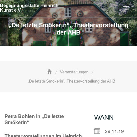
Skip
Begegnungsstätte Heinrich
Kunst e.V.
to
content
„De letzte Smökerin“, Theatervorstellung
der AHB
Veranstaltungen
„De letzte Smökerin“, Theatervorstellung der AHB
Petra Bohlen in „De letzte
WANN
Smökerin“
29.11.19
Theatervorstellungen im Heinrich