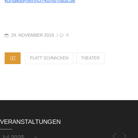
kontakt@heinrich-kunst-haus.de
POSTED
29. NOVEMBER 2019
/
0
ON
CATEGORIES
PLATT SCHNACKEN
THEATER
VERANSTALTUNGEN